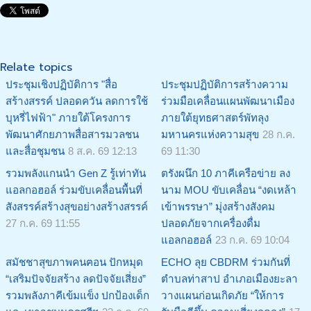
Relate topics
ประชุมเชิงปฏิบัติการ "สื่อ
ประชุมปฏิบัติการสร้างความ
สร้างสรรค์ ปลอดควัน ลดการใช้
ร่วมมือเคลื่อนแผนพัฒนาเมือง
บุหรี่ไฟฟ้า" ภายใต้โครงการ
ภายใต้ยุทธศาสตร์พัทลุง
พัฒนาศักยภาพสื่อสารมวลชน
มหานครแห่งความสุข
28 ก.ค.
และสื่อชุมชน
8 ส.ค. 69 12:13
69 11:30
รวมพลังแกนนำ Gen Z รู้เท่าทัน
ตรังผนึก 10 ภาคีเครือข่าย ลง
แอลกอฮอล์ ร่วมขับเคลื่อนพื้นที่
นาม MOU ขับเคลื่อน “งดเหล้า
สังสรรค์สร้างสุขอย่างสร้างสรรค์
เข้าพรรษา” มุ่งสร้างสังคม
27 ก.ค. 69 11:55
ปลอดภัยจากเครื่องดื่ม
แอลกอฮอล์
23 ก.ค. 69 10:04
สมัชชาสุขภาพคนฅอน ปักหมุด
ECHO ลุย CBDRM ร่วมกันที่
“เสริมปัจจัยสร้าง ลดปัจจัยเสี่ยง”
ตำบลท่าสาป อำเภอเมืองยะลา
รวมพลังภาคีเข้มแข็ง ปกป้องเด็ก
วางแผนก่อนเกิดภัย “ให้การ