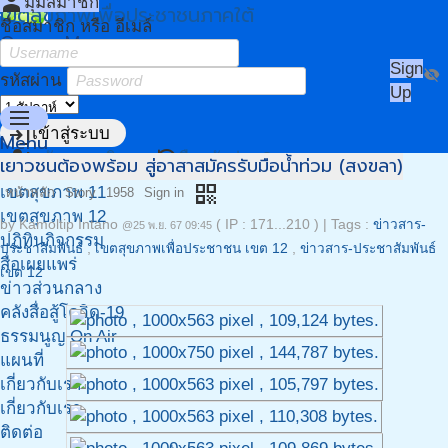
person
มุมสมาชิก
เขตสุขภาพเพื่อประชาชนภาคใต้
ชื่อสมาชิก หรือ อีเมล์
Owner Menu
Sign
visibility_off
รหัสผ่าน
Up
menu
login
เข้าสู่ระบบ
Menu
person_add
restore
สมัครสมาชิก
ลืมรหัสผ่าน?
เยาวชนต้องพร้อม สู่อาสาสมัครรับมือน้ำท่วม (สงขลา)
หน้าแรก
qr_code
เขตสุขภาพ 11
หน้าหลัก
Story
1958
Sign in
เขตสุขภาพ 12
by
Kamoltip Intano
( IP : 171...210 )
|
Tags :
ข่าวสาร-
@25 พ.ย. 67 09:45
ปฏิทินกิจกรรม
ประชาสัมพันธ์
,
เขตสุขภาพเพื่อประชาชน เขต 12
,
ข่าวสาร-ประชาสัมพันธ์
สื่อเผยแพร่
เขต 12
ข่าวส่วนกลาง
คลังสื่อสู้โควิด-19
ธรรมนูญ On Air
แผนที่
เกี่ยวกับเรา
เกี่ยวกับเรา
ติดต่อ