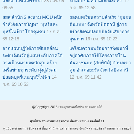
และเยาวชนนครศรีฯ
23 ก.ค. 69
รับมือดีขึ้น ความเสี่ยงลดลง”
17
09:55
ก.ค. 69 12:58
สสส.สำนัก 3 ลงนาม MOU ผนึก
ถอดบทเรียนความสำเร็จ “ชุมชน
กำลังจัดการปัญหา "บุหรี่และ
ต้นแบบ” จังหวัดปัตตานี สู่การ
บุหรี่ไฟฟ้า" โดยชุมชน
17 ก.ค.
สร้างสังคมปลอดปัจจัยเสี่ยงทาง
69 12:18
สุขภาพ
16 ก.ค. 69 10:23
จากแผนปฏิบัติการขับเคลื่อน
เตรียมความพร้อมการพัฒนาที่
ระดับจังหวัดสู่แผนระดับภาคใต้
อยู่อาศัยภายใต้โครงการบ้าน
วางเป้าหมายลดนักสูบ สร้าง
มั่นคงชนบท (ภัยพิบัติ) ตำบลเขา
เครือข่ายทุกระดับ มุ่งสู่สังคม
ตูม อำเภอยะรัง จังหวัดปัตตานี
ปลอดบุหรี่และบุหรี่ไฟฟ้า
14
12 ก.ค. 69 11:42
ก.ค. 69 10:53
@Copyright 2016
เขตสุขภาพเพื่อประชาชนภาคใต้
ศูนย์ประสานงานเขตสุขภาพเพื่อประชาชน เขตพื้นที่ 11
ศูนย์ประสานงาน (ชั่วคราว) ที่อยู่ สำนักงานสาธารณสุข จังหวัดสุราษฎร์ธานี ถนนการุณราษฎร์