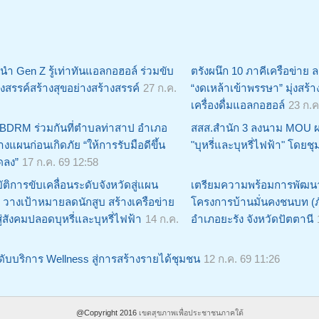
ำ Gen Z รู้เท่าทันแอลกอฮอล์ ร่วมขับ
ตรังผนึก 10 ภาคีเครือข่าย
่สังสรรค์สร้างสุขอย่างสร้างสรรค์
27 ก.ค.
“งดเหล้าเข้าพรรษา” มุ่งสร
เครื่องดื่มแอลกอฮอล์
23 ก.ค
BDRM ร่วมกันที่ตำบลท่าสาป อำเภอ
สสส.สำนัก 3 ลงนาม MOU ผ
งแผนก่อนเกิดภัย “ให้การรับมือดีขึ้น
"บุหรี่และบุหรี่ไฟฟ้า" โดยช
ดลง”
17 ก.ค. 69 12:58
ติการขับเคลื่อนระดับจังหวัดสู่แผน
เตรียมความพร้อมการพัฒนาท
 วางเป้าหมายลดนักสูบ สร้างเครือข่าย
โครงการบ้านมั่นคงชนบท (ภั
สู่สังคมปลอดบุหรี่และบุหรี่ไฟฟ้า
14 ก.ค.
อำเภอยะรัง จังหวัดปัตตานี
บริการ Wellness สู่การสร้างรายได้ชุมชน
12 ก.ค. 69 11:26
@Copyright 2016
เขตสุขภาพเพื่อประชาชนภาคใต้