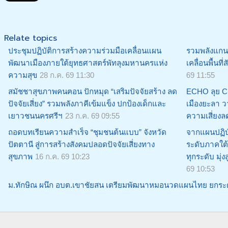
Relate topics
ประชุมปฏิบัติการสร้างความร่วมมือเคลื่อนแผน
รวมพลังแกนน
พัฒนาเมืองภายใต้ยุทธศาสตร์พัทลุงมหานครแห่ง
เคลื่อนพื้นที
ความสุข
28 ก.ค. 69 11:30
69 11:55
สมัชชาสุขภาพคนฅอน ปักหมุด “เสริมปัจจัยสร้าง ลด
ECHO ลุย C
ปัจจัยเสี่ยง” รวมพลังภาคีเข้มแข็ง ปกป้องเด็กและ
เมืองยะลา วา
เยาวชนนครศรีฯ
23 ก.ค. 69 09:55
ความเสี่ยงล
ถอดบทเรียนความสำเร็จ “ชุมชนต้นแบบ” จังหวัด
จากแผนปฏิบั
ปัตตานี สู่การสร้างสังคมปลอดปัจจัยเสี่ยงทาง
ระดับภาคใต้
สุขภาพ
16 ก.ค. 69 10:23
ทุกระดับ มุ่ง
69 10:53
ม.ทักษิณ ผนึก อบต.เขาชัยสน เตรียมพัฒนาหมอนวดแผนไทย ยกระดับ