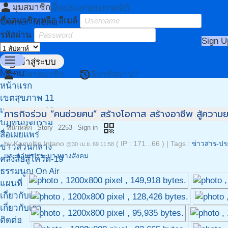
เขตสุขภาพเพื่อประชาชนภาคใต้
person
มุมสมาชิก
Owner Menu
ชื่อสมาชิก หรือ อีเมล์
รหัสผ่าน
Sign U
menu
login
เข้าสู่ระบบ
Menu
person_add
restore
สมัครสมาชิก
ลืมรหัสผ่าน?
หน้าแรก
เขตสุขภาพ 11
เขตสุขภาพ 12
ภารกิจร่วม “คนช่วยฅน” สร้างโอกาส สร้างอาชีพ สู้ความ
ปฏิทินกิจกรรม
qr_code
หน้าหลัก
Story
2253
Sign in
สื่อเผยแพร่
by
Kamoltip Intano
( IP : 171...66 )
|
Tags :
ข่าวสาร-ปร
@30 เม.ย. 69 11:58
ข่าวส่วนกลาง
และกลุ่มเปราะบางทางสังคม
คลังสื่อสู้โควิด-19
ธรรมนูญ On Air
แผนที่
เกี่ยวกับเรา
เกี่ยวกับเรา
ติดต่อ