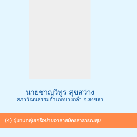
นายชาญวิทูร สุขสว่าง
สภาวัฒนธรรมอำเภอบางกล่ำ จ.สงขลา
(4) ผู้แทนกลุ่มเครือข่ายอาสาสมัครสาธารณสุข