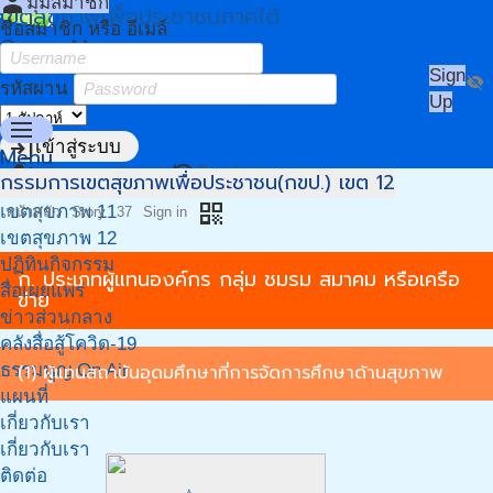
person
มุมสมาชิก
เขตสุขภาพเพื่อประชาชนภาคใต้
ชื่อสมาชิก หรือ อีเมล์
Owner Menu
Sign
visibility_off
รหัสผ่าน
Up
menu
login
เข้าสู่ระบบ
Menu
person_add
restore
สมัครสมาชิก
ลืมรหัสผ่าน?
กรรมการเขตสุขภาพเพื่อประชาชน(กขป.) เขต 12
หน้าแรก
qr_code
เขตสุขภาพ 11
หน้าหลัก
Story
37
Sign in
เขตสุขภาพ 12
ปฏิทินกิจกรรม
ก. ประเภทผู้แทนองค์กร กลุ่ม ชมรม สมาคม หรือเครือ
สื่อเผยแพร่
ข่าย
ข่าวส่วนกลาง
คลังสื่อสู้โควิด-19
ธรรมนูญ On Air
(1) ผู้แทนสถาบันอุดมศึกษาที่การจัดการศึกษาด้านสุขภาพ
แผนที่
เกี่ยวกับเรา
เกี่ยวกับเรา
ติดต่อ