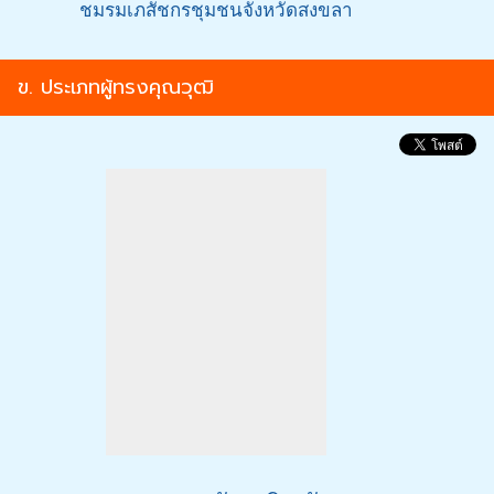
ชมรมเภสัชกรชุมชนจังหวัดสงขลา
ข. ประเภทผู้ทรงคุณวุฒิ