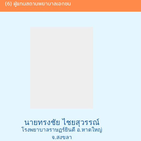
(6) ผู้แทนสถานพยาบาลเอกชน
นายทรงชัย ไชยสุวรรณ์
โรงพยาบาลราษฏร์ยินดี อ.หาดใหญ่
จ.สงขลา